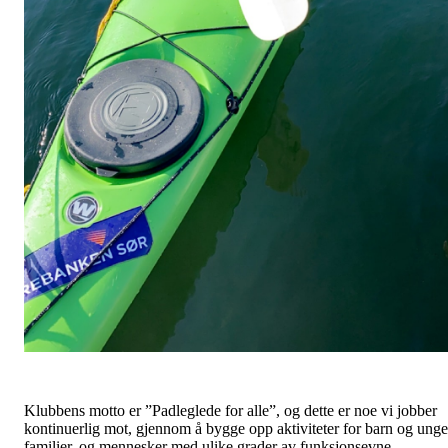
Klubbens motto er ”Padleglede for alle”, og dette er noe vi jobber
kontinuerlig mot, gjennom å bygge opp aktiviteter for barn og unge
familier, og mennesker med ulike grader av funksjonsevne.