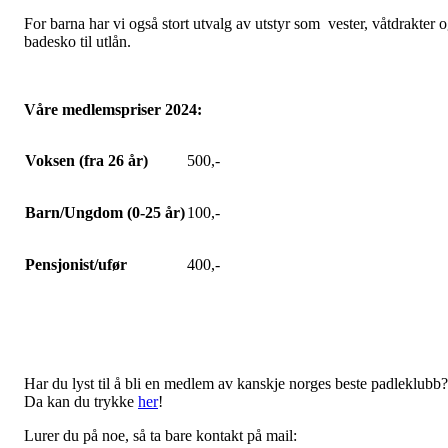
For barna har vi også stort utvalg av utstyr som vester, våtdrakter 
badesko til utlån.
Våre medlemspriser 2024:
Voksen (fra 26 år)
500,-
Barn/Ungdom (0-25 år)
100,-
Pensjonist/ufør
400,-
Har du lyst til å bli en medlem av kanskje norges beste padleklubb?
Da kan du trykke
her
!
Lurer du på noe, så ta bare kontakt på mail: