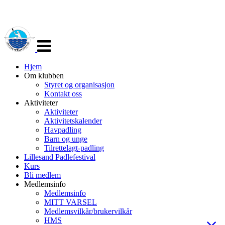
Veksle
navigasjon
Hjem
Om klubben
Styret og organisasjon
Kontakt oss
Aktiviteter
Aktiviteter
Aktivitetskalender
Havpadling
Barn og unge
Tilrettelagt-padling
Lillesand Padlefestival
Kurs
Bli medlem
Medlemsinfo
Medlemsinfo
MITT VARSEL
Medlemsvilkår/brukervilkår
HMS