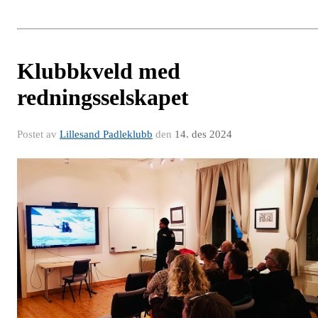
Klubbkveld med
redningsselskapet
Postet av
Lillesand Padleklubb
den
14. des 2024