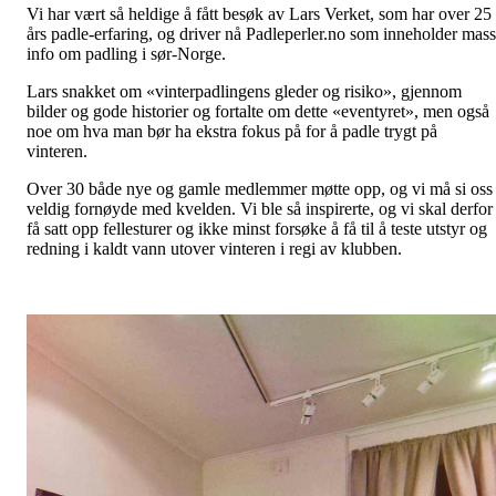
Vi har vært så heldige å fått besøk av Lars Verket, som har over 25
års padle-erfaring, og driver nå Padleperler.no som inneholder mas
info om padling i sør-Norge.
Lars snakket om «vinterpadlingens gleder og risiko», gjennom
bilder og gode historier og fortalte om dette «eventyret», men også
noe om hva man bør ha ekstra fokus på for å padle trygt på
vinteren.
Over 30 både nye og gamle medlemmer møtte opp, og vi må si oss
veldig fornøyde med kvelden. Vi ble så inspirerte, og vi skal derfor
få satt opp fellesturer og ikke minst forsøke å få til å teste utstyr og
redning i kaldt vann utover vinteren i regi av klubben.