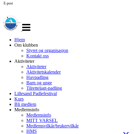
E-post
Veksle
navigasjon
Hjem
Om klubben
Styret og organisasjon
Kontakt oss
Aktiviteter
Aktiviteter
Aktivitetskalender
Havpadling
Barn og unge
Tilrettelagt-padling
Lillesand Padlefestival
Kurs
Bli medlem
Medlemsinfo
Medlemsinfo
MITT VARSEL
Medlemsvilkår/brukervilkår
HMS