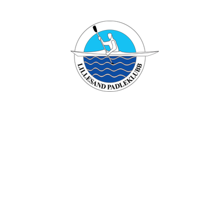
Lillesand padleklubb
Besøksadresse: Verven , 4790 Lillesand
Org. nr.: 994749196
+ 47 90431958
Styret@lillesandpadleklubb.no