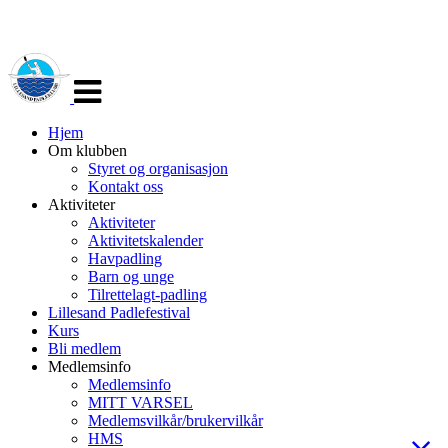
Veksle
navigasjon
Hjem
Om klubben
Styret og organisasjon
Kontakt oss
Aktiviteter
Aktiviteter
Aktivitetskalender
Havpadling
Barn og unge
Tilrettelagt-padling
Lillesand Padlefestival
Kurs
Bli medlem
Medlemsinfo
Medlemsinfo
MITT VARSEL
Medlemsvilkår/brukervilkår
HMS