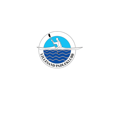
Bli medlem i klubben!
Trykk her for innmelding
Lillesand padleklubb
Besøksadresse: Verven , 4790 Lillesand
Org. nr.: 994749196