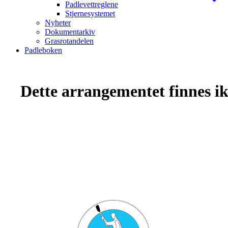
Padlevettreglene
Stjernesystemet
Nyheter
Dokumentarkiv
Grasrotandelen
Padleboken
Dette arrangementet finnes ikk
Bli medlem i klubben!
Trykk her for innmelding