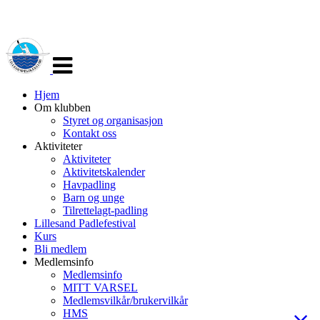
Veksle
navigasjon
Hjem
Om klubben
Styret og organisasjon
Kontakt oss
Aktiviteter
Aktiviteter
Aktivitetskalender
Havpadling
Barn og unge
Tilrettelagt-padling
Lillesand Padlefestival
Kurs
Bli medlem
Medlemsinfo
Medlemsinfo
MITT VARSEL
Medlemsvilkår/brukervilkår
HMS