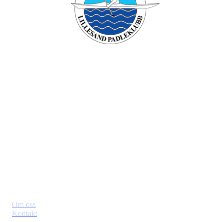
Lillesand padleklubb
Besøksadresse: Verven , 4790 Lillesand
Org. nr.: 994749196
+ 47 90431958
Styret@lillesandpadleklubb.no
Om klubben
Om oss
Kontakt