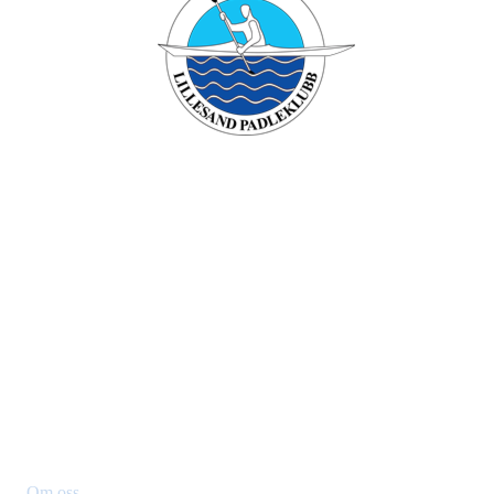
Lillesand padleklubb
Besøksadresse: Verven , 4790 Lillesand
Org. nr.: 994749196
+ 47 90431958
Styret@lillesandpadleklubb.no
Om klubben
Om oss