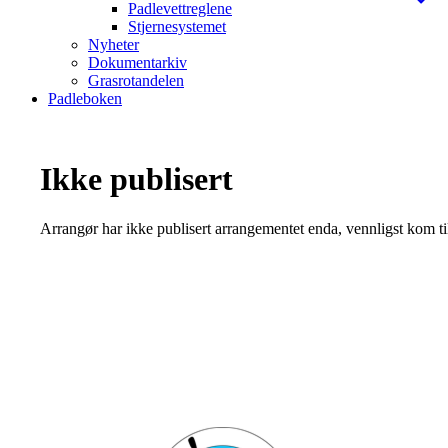
Padlevettreglene
Stjernesystemet
Nyheter
Dokumentarkiv
Grasrotandelen
Padleboken
Ikke publisert
Arrangør har ikke publisert arrangementet enda, vennligst kom ti
Bli medlem i klubben!
Trykk her for innmelding