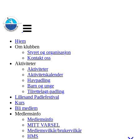
Veksle
navigasjon
Hjem
Om klubben
Styret og organisasjon
Kontakt oss
Aktiviteter
Aktiviteter
Aktivitetskalender
Havpadling
Barn og unge
Tilrettelagt-padling
Lillesand Padlefestival
Kurs
Bli medlem
Medlemsinfo
Medlemsinfo
MITT VARSEL
Medlemsvilkår/brukervilkår
HMS