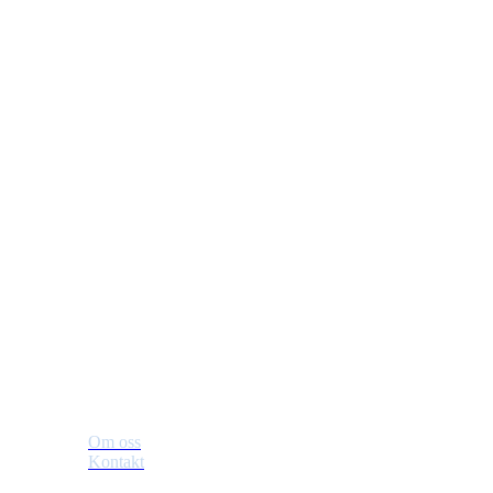
Lillesand padleklubb
Besøksadresse: Verven , 4790 Lillesand
Org. nr.: 994749196
+ 47 90431958
Styret@lillesandpadleklubb.no
Om klubben
Om oss
Kontakt