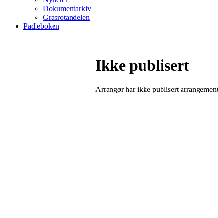
Dokumentarkiv
Grasrotandelen
Padleboken
Ikke publisert
Arrangør har ikke publisert arrangemente
Bli medlem i klubben!
Trykk her for innmelding