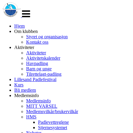
Veksle
navigasjon
Hjem
Om klubben
Styret og organisasjon
Kontakt oss
Aktiviteter
Aktiviteter
Aktivitetskalender
Havpadling
Barn og unge
Tilrettelagt-padling
Lillesand Padlefestival
Kurs
Bli medlem
Medlemsinfo
Medlemsinfo
MITT VARSEL
Medlemsvilkår/brukervilkår
HMS
Padlevettreglene
Stjernesystemet
Nyheter