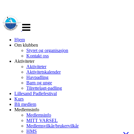
Veksle
navigasjon
Hjem
Om klubben
Styret og organisasjon
Kontakt oss
Aktiviteter
Aktiviteter
Aktivitetskalender
Havpadling
Barn og unge
Tilrettelagt-padling
Lillesand Padlefestival
Kurs
Bli medlem
Medlemsinfo
Medlemsinfo
MITT VARSEL
Medlemsvilkår/brukervilkår
HMS