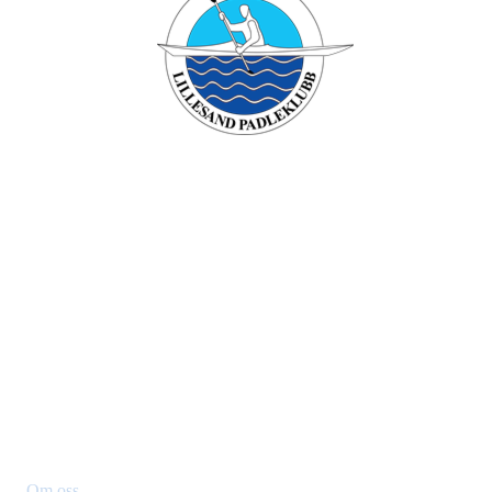
Lillesand padleklubb
Besøksadresse: Verven , 4790 Lillesand
Org. nr.: 994749196
+ 47 90431958
Styret@lillesandpadleklubb.no
Om klubben
Om oss