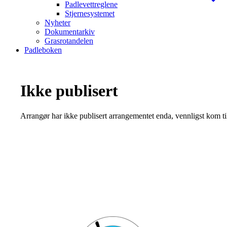
Padlevettreglene
Stjernesystemet
Nyheter
Dokumentarkiv
Grasrotandelen
Padleboken
Ikke publisert
Arrangør har ikke publisert arrangementet enda, vennligst kom ti
Bli medlem i klubben!
Trykk her for innmelding