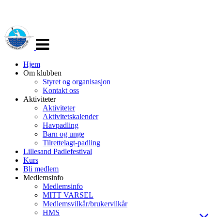
Veksle
navigasjon
Hjem
Om klubben
Styret og organisasjon
Kontakt oss
Aktiviteter
Aktiviteter
Aktivitetskalender
Havpadling
Barn og unge
Tilrettelagt-padling
Lillesand Padlefestival
Kurs
Bli medlem
Medlemsinfo
Medlemsinfo
MITT VARSEL
Medlemsvilkår/brukervilkår
HMS