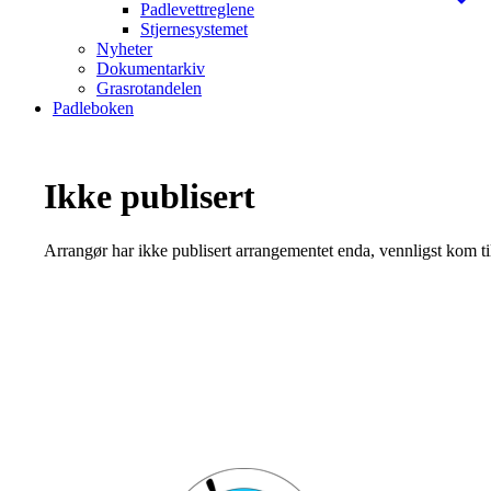
Padlevettreglene
Stjernesystemet
Nyheter
Dokumentarkiv
Grasrotandelen
Padleboken
Ikke publisert
Arrangør har ikke publisert arrangementet enda, vennligst kom ti
Bli medlem i klubben!
Trykk her for innmelding