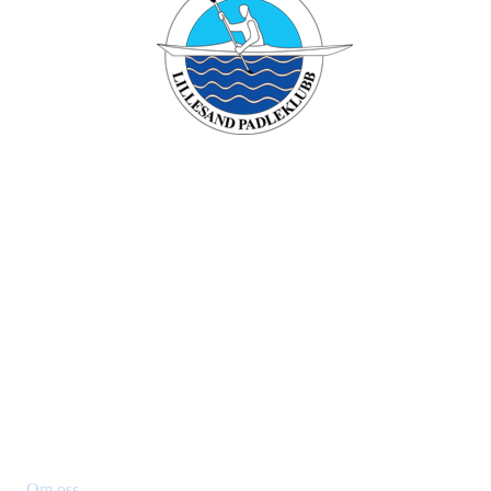
Lillesand padleklubb
Besøksadresse: Verven , 4790 Lillesand
Org. nr.: 994749196
+ 47 90431958
Styret@lillesandpadleklubb.no
Om klubben
Om oss