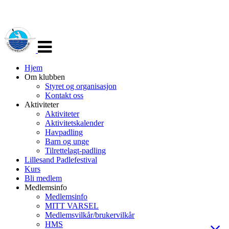
Veksle
navigasjon
Hjem
Om klubben
Styret og organisasjon
Kontakt oss
Aktiviteter
Aktiviteter
Aktivitetskalender
Havpadling
Barn og unge
Tilrettelagt-padling
Lillesand Padlefestival
Kurs
Bli medlem
Medlemsinfo
Medlemsinfo
MITT VARSEL
Medlemsvilkår/brukervilkår
HMS