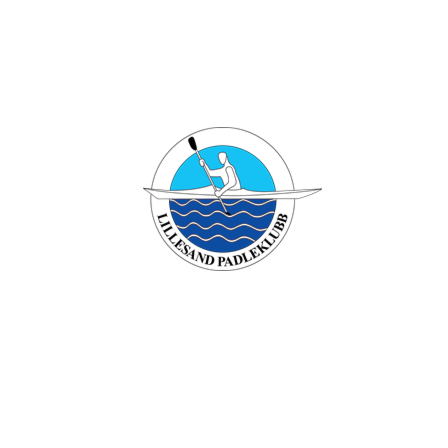
Bli medlem i klubben!
Trykk her for innmelding
Lillesand padleklubb
Besøksadresse: Verven , 4790 Lillesand
Org. nr.: 994749196