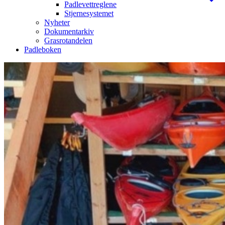
Padlevettreglene
Stjernesystemet
Nyheter
Dokumentarkiv
Grasrotandelen
Padleboken