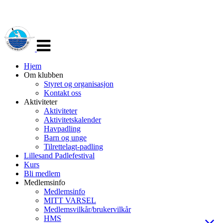
Veksle
navigasjon
Hjem
Om klubben
Styret og organisasjon
Kontakt oss
Aktiviteter
Aktiviteter
Aktivitetskalender
Havpadling
Barn og unge
Tilrettelagt-padling
Lillesand Padlefestival
Kurs
Bli medlem
Medlemsinfo
Medlemsinfo
MITT VARSEL
Medlemsvilkår/brukervilkår
HMS