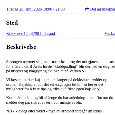
Tirsdag 28. april 2026 18:00 - 21:00
Del arrangeme
Sted
Kokkenes 12
,
4790 Lillesand
Vis ka
Beskrivelse
Sesongen nærmer seg med stormskritt - og det må gjøres en innsats
for å få alt klart! Årets første "klubbpadling" blir dermed en dugna
på utstyret og klargjøring av lokalet på Verven :-)
Vi koster, merker kajakker, tar slanger på dekksliner, rydder og
ordner. Kajakkprat blir det selvsagt også tid til - så her er det
muligheter for å lære tips og triks til å fikse egen kajakk :-)
Kom når du kan og bli så lenge du har anledning - men fint om du
melder deg på, slik at vi ser hvor mange vi blir.
NB - kle deg etter været - mye av arbeidet foregår utendørs.