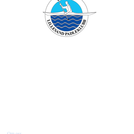
Lillesand padleklubb
Besøksadresse: Verven , 4790 Lillesand
Org. nr.: 994749196
+ 47 90431958
Styret@lillesandpadleklubb.no
Om klubben
Om oss