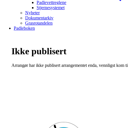
Padlevettreglene
Stjernesystemet
Nyheter
Dokumentarkiv
Grasrotandelen
Padleboken
Ikke publisert
Arrangør har ikke publisert arrangementet enda, vennligst kom ti
Bli medlem i klubben!
Trykk her for innmelding