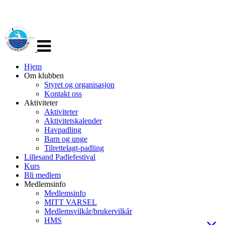
Veksle
navigasjon
Hjem
Om klubben
Styret og organisasjon
Kontakt oss
Aktiviteter
Aktiviteter
Aktivitetskalender
Havpadling
Barn og unge
Tilrettelagt-padling
Lillesand Padlefestival
Kurs
Bli medlem
Medlemsinfo
Medlemsinfo
MITT VARSEL
Medlemsvilkår/brukervilkår
HMS