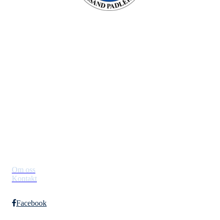
Lillesand padleklubb
Besøksadresse: Verven , 4790 Lillesand
Org. nr.: 994749196
+ 47 90431958
Styret@lillesandpadleklubb.no
Om klubben
Om oss
Kontakt
Facebook