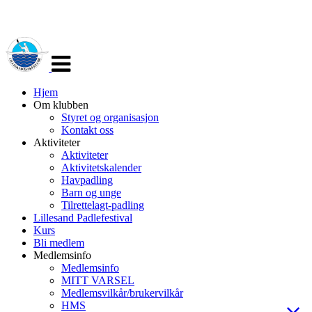
Veksle
navigasjon
Hjem
Om klubben
Styret og organisasjon
Kontakt oss
Aktiviteter
Aktiviteter
Aktivitetskalender
Havpadling
Barn og unge
Tilrettelagt-padling
Lillesand Padlefestival
Kurs
Bli medlem
Medlemsinfo
Medlemsinfo
MITT VARSEL
Medlemsvilkår/brukervilkår
HMS