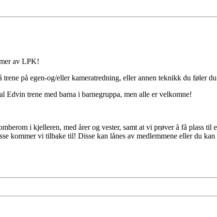
mmer av LPK!
l å trene på egen-og/eller kameratredning, eller annen teknikk du føler du
al Edvin trene med barna i barnegruppa, men alle er velkomne!
mberom i kjelleren, med årer og vester, samt at vi prøver å få plass til
disse kommer vi tilbake til! Disse kan lånes av medlemmene eller du kan s