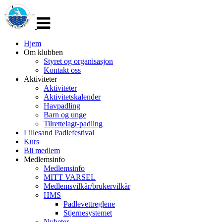
Veksle
navigasjon
Hjem
Om klubben
Styret og organisasjon
Kontakt oss
Aktiviteter
Aktiviteter
Aktivitetskalender
Havpadling
Barn og unge
Tilrettelagt-padling
Lillesand Padlefestival
Kurs
Bli medlem
Medlemsinfo
Medlemsinfo
MITT VARSEL
Medlemsvilkår/brukervilkår
HMS
Padlevettreglene
Stjernesystemet
Nyheter