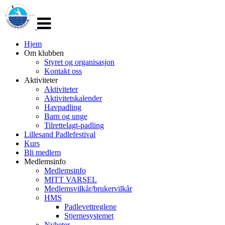
Veksle
navigasjon
Hjem
Om klubben
Styret og organisasjon
Kontakt oss
Aktiviteter
Aktiviteter
Aktivitetskalender
Havpadling
Barn og unge
Tilrettelagt-padling
Lillesand Padlefestival
Kurs
Bli medlem
Medlemsinfo
Medlemsinfo
MITT VARSEL
Medlemsvilkår/brukervilkår
HMS
Padlevettreglene
Stjernesystemet
Nyheter