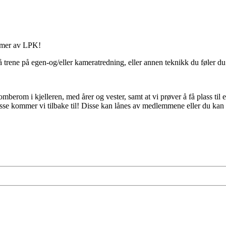
mmer av LPK!
l å trene på egen-og/eller kameratredning, eller annen teknikk du føler du
mberom i kjelleren, med årer og vester, samt at vi prøver å få plass til
disse kommer vi tilbake til! Disse kan lånes av medlemmene eller du kan s