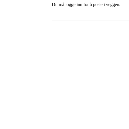
Du må logge inn for å poste i veggen.
Bli medlem i klubben!
Trykk her for innmelding