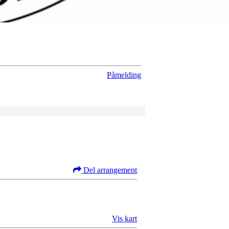
Påmelding
Del arrangement
Vis kart