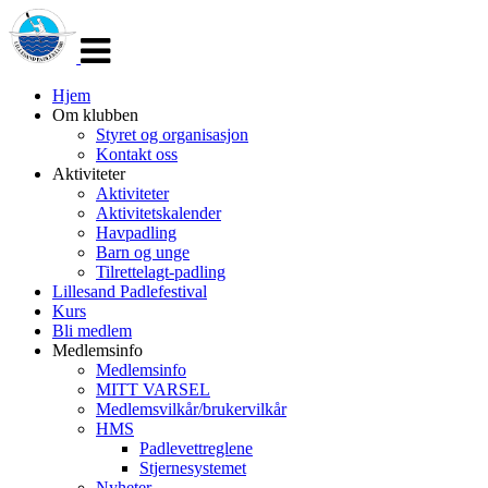
Veksle
navigasjon
Hjem
Om klubben
Styret og organisasjon
Kontakt oss
Aktiviteter
Aktiviteter
Aktivitetskalender
Havpadling
Barn og unge
Tilrettelagt-padling
Lillesand Padlefestival
Kurs
Bli medlem
Medlemsinfo
Medlemsinfo
MITT VARSEL
Medlemsvilkår/brukervilkår
HMS
Padlevettreglene
Stjernesystemet
Nyheter