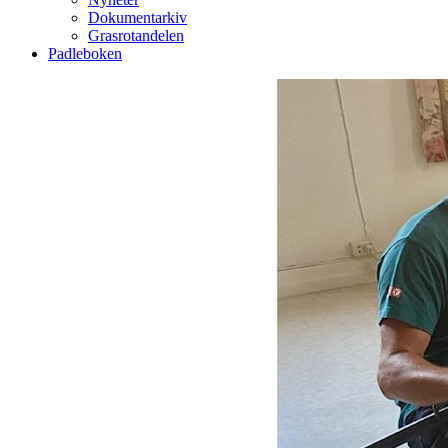
Dokumentarkiv
Grasrotandelen
Padleboken