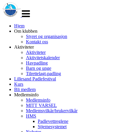
Veksle
navigasjon
Hjem
Om klubben
Styret og organisasjon
Kontakt oss
Aktiviteter
Aktiviteter
Aktivitetskalender
Havpadling
Barn og unge
Tilrettelagt-padling
Lillesand Padlefestival
Kurs
Bli medlem
Medlemsinfo
Medlemsinfo
MITT VARSEL
Medlemsvilkår/brukervilkår
HMS
Padlevettreglene
Stjernesystemet
Nyheter