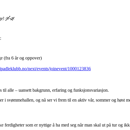
ge! 🛶🌿
:
ge (fra 6 år og oppover)
ndpadleklubb.no/next/events/joinevent/1000123836
s til alle – uansett bakgrunn, erfaring og funksjonsvariasjon.
ter i svømmehallen, og nå ser vi frem til en aktiv vår, sommer og høst
iske ferdigheter som er nyttige å ha med seg når man skal ut på tur og i