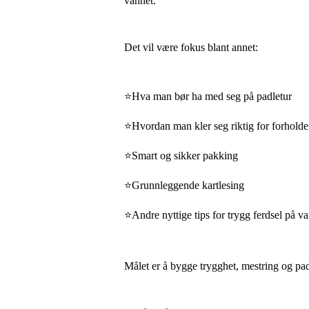
vannet.
Det vil være fokus blant annet:
⭐️Hva man bør ha med seg på padletur
⭐️Hvordan man kler seg riktig for forhold
⭐️Smart og sikker pakking
⭐️Grunnleggende kartlesing
⭐️Andre nyttige tips for trygg ferdsel på v
Målet er å bygge trygghet, mestring og padle