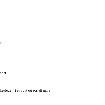
ene
annet
glede – i et trygt og sosialt miljø.