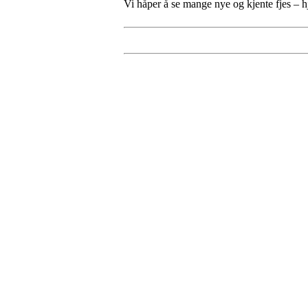
Vi håper å se mange nye og kjente fjes – 
Bli medlem i klubben!
Trykk her for innmelding