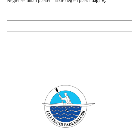
Begrenset antall plasser – sikre deg en plass i dag! 🚀
Bli medlem i klubben!
Trykk her for innmelding