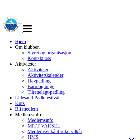
Veksle
navigasjon
Hjem
Om klubben
Styret og organisasjon
Kontakt oss
Aktiviteter
Aktiviteter
Aktivitetskalender
Havpadling
Barn og unge
Tilrettelagt-padling
Lillesand Padlefestival
Kurs
Bli medlem
Medlemsinfo
Medlemsinfo
MITT VARSEL
Medlemsvilkår/brukervilkår
HMS