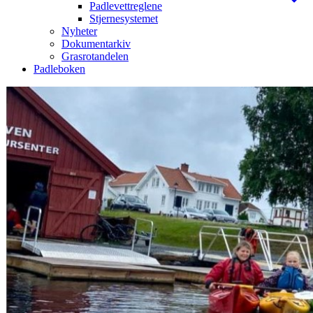
Padlevettreglene
Stjernesystemet
Nyheter
Dokumentarkiv
Grasrotandelen
Padleboken