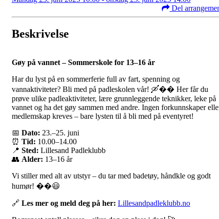
Del arrangeme
Beskrivelse
Gøy på vannet – Sommerskole for 13–16 år
Har du lyst på en sommerferie full av fart, spenning og
vannaktiviteter? Bli med på padleskolen vår! 🛶�� Her får du
prøve ulike padleaktiviteter, lære grunnleggende teknikker, leke på
vannet og ha det gøy sammen med andre. Ingen forkunnskaper elle
medlemskap kreves – bare lysten til å bli med på eventyret!
📅
Dato:
23.–25. juni
⏰
Tid:
10.00–14.00
📍
Sted:
Lillesand Padleklubb
👥
Alder:
13–16 år
Vi stiller med alt av utstyr – du tar med badetøy, håndkle og godt
humør! ��😃
🔗
Les mer og meld deg på her:
Lillesandpadleklubb.no