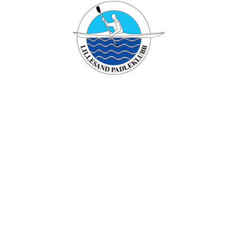
Lillesand padleklubb
Besøksadresse: Verven , 4790 Lillesand
Org. nr.: 994749196
+ 47 90431958
Styret@lillesandpadleklubb.no
Om klubben