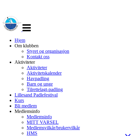
Veksle
navigasjon
Hjem
Om klubben
Styret og organisasjon
Kontakt oss
Aktiviteter
Aktiviteter
Aktivitetskalender
Havpadling
Barn og unge
Tilrettelagt-padling
Lillesand Padlefestival
Kurs
Bli medlem
Medlemsinfo
Medlemsinfo
MITT VARSEL
Medlemsvilkår/brukervilkår
HMS