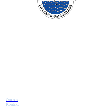
Lillesand padleklubb
Besøksadresse: Verven , 4790 Lillesand
Org. nr.: 994749196
+ 47 90431958
Styret@lillesandpadleklubb.no
Om klubben
Om oss
Kontakt