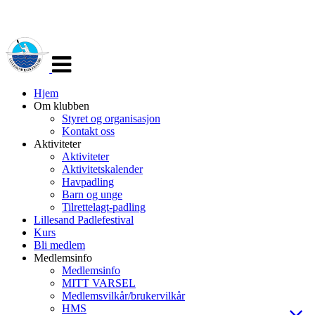
Veksle
navigasjon
Hjem
Om klubben
Styret og organisasjon
Kontakt oss
Aktiviteter
Aktiviteter
Aktivitetskalender
Havpadling
Barn og unge
Tilrettelagt-padling
Lillesand Padlefestival
Kurs
Bli medlem
Medlemsinfo
Medlemsinfo
MITT VARSEL
Medlemsvilkår/brukervilkår
HMS