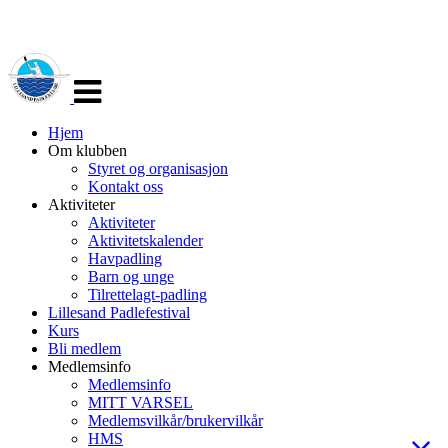
Veksle
navigasjon
Hjem
Om klubben
Styret og organisasjon
Kontakt oss
Aktiviteter
Aktiviteter
Aktivitetskalender
Havpadling
Barn og unge
Tilrettelagt-padling
Lillesand Padlefestival
Kurs
Bli medlem
Medlemsinfo
Medlemsinfo
MITT VARSEL
Medlemsvilkår/brukervilkår
HMS