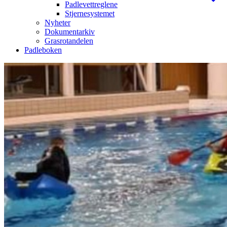
Padlevettreglene
Stjernesystemet
Nyheter
Dokumentarkiv
Grasrotandelen
Padleboken