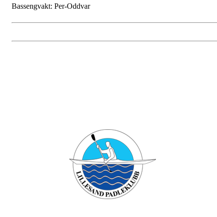
Bassengvakt: Per-Oddvar
Bli medlem i klubben!
Trykk her for innmelding