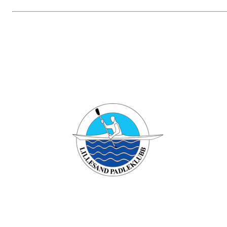
Bli medlem i klubben!
Trykk her for innmelding
Lillesand padleklubb