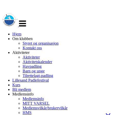
Veksle
navigasjon
Hjem
Om klubben
Styret og organisasjon
Kontakt oss
Aktiviteter
Aktiviteter
Aktivitetskalender
Havpadling
Barn og unge
Tilrettelagt-padling
Lillesand Padlefestival
Kurs
Bli medlem
Medlemsinfo
Medlemsinfo
MITT VARSEL
Medlemsvilkår/brukervilkår
HMS