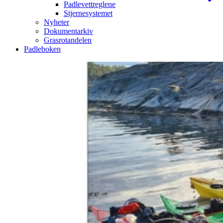
Padlevettreglene
Stjernesystemet
Nyheter
Dokumentarkiv
Grasrotandelen
Padleboken