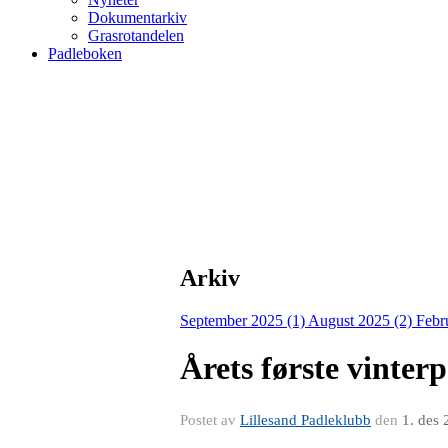
Dokumentarkiv
Grasrotandelen
Padleboken
Arkiv
September 2025 (1)
August 2025 (2)
Febr
Årets første vinter
Postet av
Lillesand Padleklubb
den
1. des