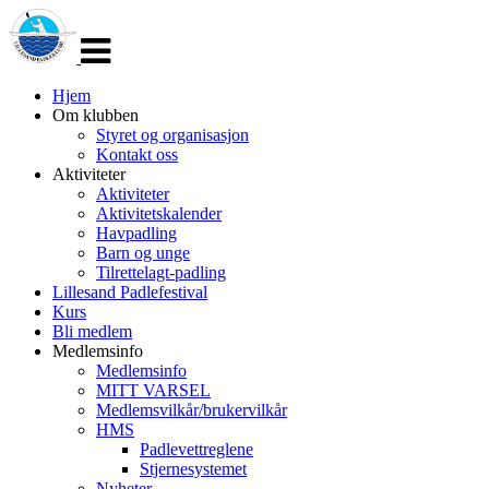
Veksle
navigasjon
Hjem
Om klubben
Styret og organisasjon
Kontakt oss
Aktiviteter
Aktiviteter
Aktivitetskalender
Havpadling
Barn og unge
Tilrettelagt-padling
Lillesand Padlefestival
Kurs
Bli medlem
Medlemsinfo
Medlemsinfo
MITT VARSEL
Medlemsvilkår/brukervilkår
HMS
Padlevettreglene
Stjernesystemet
Nyheter