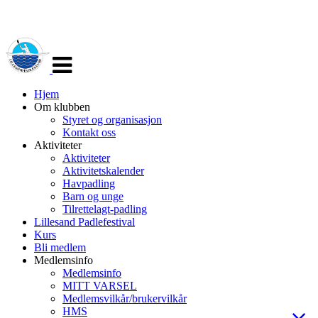
Veksle
navigasjon
Hjem
Om klubben
Styret og organisasjon
Kontakt oss
Aktiviteter
Aktiviteter
Aktivitetskalender
Havpadling
Barn og unge
Tilrettelagt-padling
Lillesand Padlefestival
Kurs
Bli medlem
Medlemsinfo
Medlemsinfo
MITT VARSEL
Medlemsvilkår/brukervilkår
HMS