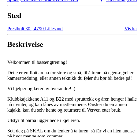
Sted
Prestholt 30
,
4790 Lillesand
Vis ka
Beskrivelse
Velkommen til bassengtrening!
Dette er en flott arena for store og små, til å trene på egen-og/eller
kameratredning, eller annen teknikk du føler du bør bli bedre på!
Vi hjelper og lærer av hverandre! :)
Klubbkajakkene A11 og B22 med spruttrekk og årer, henger i hall
nå i vinter, og kan lånes av medlemmene. Ønsker du en annen
kajakk, kan du selv hente og returnere til Verven etter bruk.
Utstyr til barna ligger nede i kjelleren.
Sett deg på SKAL om du tenker å ta turen, så får vi en liten anelse
på hvor mange som kommer.