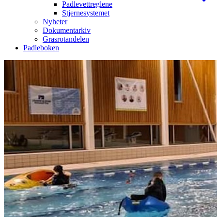
Padlevettreglene
Stjernesystemet
Nyheter
Dokumentarkiv
Grasrotandelen
Padleboken