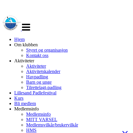
Veksle
navigasjon
Hjem
Om klubben
Styret og organisasjon
Kontakt oss
Aktiviteter
Aktiviteter
Aktivitetskalender
Havpadling
Barn og unge
Tilrettelagt-padling
Lillesand Padlefestival
Kurs
Bli medlem
Medlemsinfo
Medlemsinfo
MITT VARSEL
Medlemsvilkår/brukervilkår
HMS