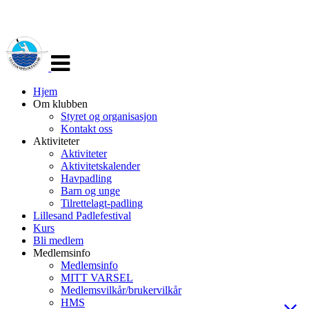
Veksle
navigasjon
Hjem
Om klubben
Styret og organisasjon
Kontakt oss
Aktiviteter
Aktiviteter
Aktivitetskalender
Havpadling
Barn og unge
Tilrettelagt-padling
Lillesand Padlefestival
Kurs
Bli medlem
Medlemsinfo
Medlemsinfo
MITT VARSEL
Medlemsvilkår/brukervilkår
HMS