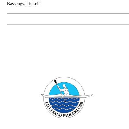
Bassengvakt: Leif
Bli medlem i klubben!
Trykk her for innmelding