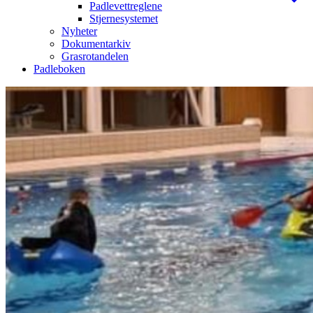
Padlevettreglene
Stjernesystemet
Nyheter
Dokumentarkiv
Grasrotandelen
Padleboken