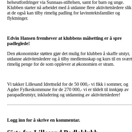
helseutfordringer via Sunnaas-stiftelsen, samt for barn og unge.
Klubben starter nå arbeidet med å utdanne flere aktivitetsledere slik
at de også kan tilby rimelig padling for lavinntektsfamilier og
flyktninger.
Edvin Hansen fremhever at klubbens målsetting er å spre
padleglede!
Den økonomiske støtten gjør det mulig for klubben å skaffe utstyr,
utdanne aktivitetsledere og å tilby medlemsskap og kurs til en svært
rimelig penge for de som opplever at økonomien er stram.
Vi takker Lillesand Idrettsråd for de 50 000,- vi fikk i sommer, og
Agder Fylkeskommune for de 270 000,- vi er tildelt til innkjøp av
parapadleutstyr, inkludering og utdanning av aktivitetsledere!
Logg inn for å skrive en kommentar.