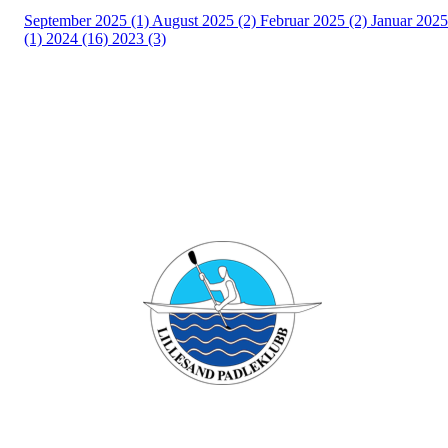
September 2025 (1)
August 2025 (2)
Februar 2025 (2)
Januar 2025
(1)
2024 (16)
2023 (3)
Bli medlem i klubben!
Trykk her for innmelding