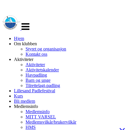
Veksle
navigasjon
Hjem
Om klubben
Styret og organisasjon
Kontakt oss
Aktiviteter
Aktiviteter
Aktivitetskalender
Havpadling
Barn og unge
Tilrettelagt-padling
Lillesand Padlefestival
Kurs
Bli medlem
Medlemsinfo
Medlemsinfo
MITT VARSEL
Medlemsvilkår/brukervilkår
HMS