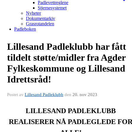
Padlevettreglene
Stjernesystemet
Nyheter
Dokumentarkiv
Grasrotandelen
Padleboken
Lillesand Padleklubb har fått
tildelt støtte/midler fra Agder
Fylkeskommune og Lillesand
Idrettsråd!
Postet av
Lillesand Padleklubb
den
20. nov 2023
LILLESAND PADLEKLUBB
REALISERER NÅ PADLEGLEDE FO